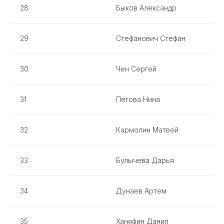
28
Быков Александр
29
Стефанович Стефан
30
Чен Сергей
31
Пегова Нина
32
Кармолин Матвей
33
Булычева Дарья
34
Дунаев Артем
35
Ханяфин Данил