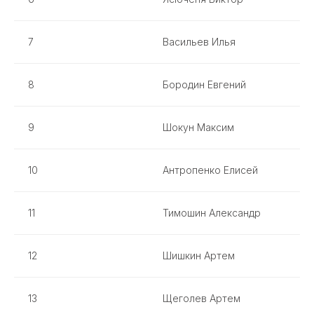
7
Васильев Илья
8
Бородин Евгений
9
Шокун Максим
10
Антропенко Елисей
11
Тимошин Александр
12
Шишкин Артем
13
Щеголев Артем