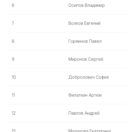
6
Осипов Владимир
7
Волков Евгений
8
Горяинов Павел
9
Миронов Сергей
10
Добролович София
11
Филаткин Артем
12
Павлов Андрей
13
Малахова Екатерина